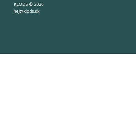
KLODS
© 2026
hej
@
klods.
dk