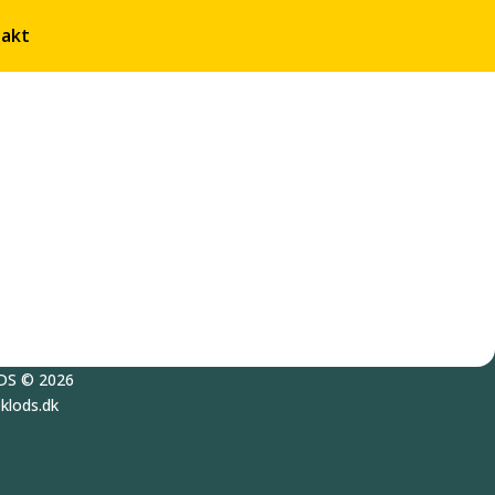
akt
DS
© 2026
@
klods.
dk