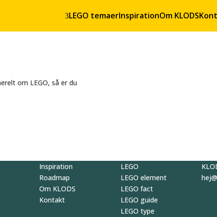
LEGO temaer
Inspiration
Om KLODS
Kont
3
nerelt om LEGO, så er du
Inspiration
LEGO
KLO
Roadmap
LEGO element
hej
Om KLODS
LEGO fact
Kontakt
LEGO guide
LEGO type