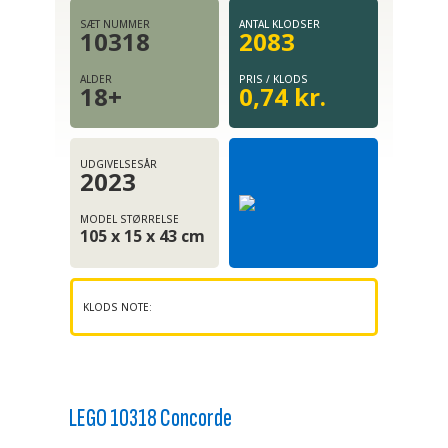
SÆT NUMMER
ANTAL KLODSER
10318
2083
ALDER
PRIS / KLODS
18+
0,74 kr.
UDGIVELSESÅR
2023
MODEL STØRRELSE
105 x 15 x 43 cm
KLODS NOTE:
LEGO 10318 Concorde