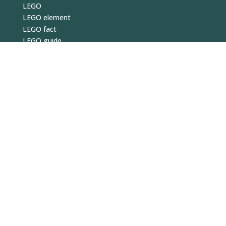
LEGO
LEGO element
LEGO fact
LEGO guide
LEGO type
KLODS
© 2026
hej
@
klods.
dk