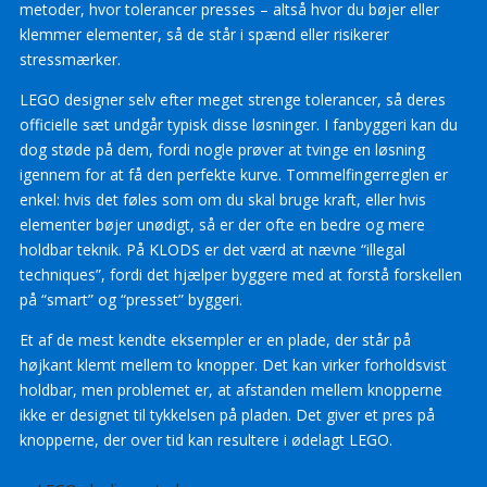
metoder, hvor tolerancer presses – altså hvor du bøjer eller
klemmer elementer, så de står i spænd eller risikerer
stressmærker.
LEGO designer selv efter meget strenge tolerancer, så deres
officielle sæt undgår typisk disse løsninger. I fanbyggeri kan du
dog støde på dem, fordi nogle prøver at tvinge en løsning
igennem for at få den perfekte kurve. Tommelfingerreglen er
enkel: hvis det føles som om du skal bruge kraft, eller hvis
elementer bøjer unødigt, så er der ofte en bedre og mere
holdbar teknik. På KLODS er det værd at nævne “illegal
techniques”, fordi det hjælper byggere med at forstå forskellen
på “smart” og “presset” byggeri.
Et af de mest kendte eksempler er en plade, der står på
højkant klemt mellem to knopper. Det kan virker forholdsvist
holdbar, men problemet er, at afstanden mellem knopperne
ikke er designet til tykkelsen på pladen. Det giver et pres på
knopperne, der over tid kan resultere i ødelagt LEGO.