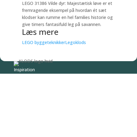
LEGO 31386 Vilde dyr: Majestætisk løve er et
fremragende eksempel på hvordan ét sæt
klodser kan rumme en hel families historie og
give timers fantasifuld leg på savannen.
Læs mere
LEGO byggeteknikker
Legoklods
Inspiration
Roadmap
Om KLODS
Kontakt
LEGO
LEGO element
LEGO fact
LEGO guide
LEGO type
KLODS
© 2026