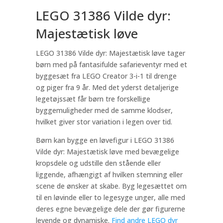
LEGO 31386 Vilde dyr:
Majestætisk løve
LEGO 31386 Vilde dyr: Majestætisk løve tager
børn med på fantasifulde safarieventyr med et
byggesæt fra LEGO Creator 3-i-1 til drenge
og piger fra 9 år. Med det yderst detaljerige
legetøjssæt får børn tre forskellige
byggemuligheder med de samme klodser,
hvilket giver stor variation i legen over tid.
Børn kan bygge en løvefigur i LEGO 31386
Vilde dyr: Majestætisk løve med bevægelige
kropsdele og udstille den stående eller
liggende, afhængigt af hvilken stemning eller
scene de ønsker at skabe. Byg legesættet om
til en løvinde eller to legesyge unger, alle med
deres egne bevægelige dele der gør figurerne
levende og dynamiske.
Find andre LEGO dyr