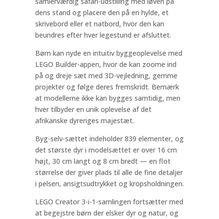
samlerværdig safari-udstilling med løven på
dens stand og placere den på en hylde, et
skrivebord eller et natbord, hvor den kan
beundres efter hver legestund er afsluttet.
Børn kan nyde en intuitiv byggeoplevelse med
LEGO Builder-appen, hvor de kan zoome ind
på og dreje sæt med 3D-vejledning, gemme
projekter og følge deres fremskridt. Bemærk
at modellerne ikke kan bygges samtidig, men
hver tilbyder en unik oplevelse af det
afrikanske dyreriges majestæt.
Byg-selv-sættet indeholder 839 elementer, og
det største dyr i modelsættet er over 16 cm
højt, 30 cm langt og 8 cm bredt — en flot
størrelse der giver plads til alle de fine detaljer
i pelsen, ansigtsudtrykket og kropsholdningen.
LEGO Creator 3-i-1-samlingen fortsætter med
at begejstre børn der elsker dyr og natur, og