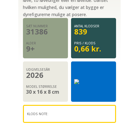
løve, to løveunger eller en løvinde. Uanset
hvilken mulighed, du vælger at bygge er
dyrefigurerne mulige at posere.
SÆT NUMMER
ANTAL KLODSER
31386
839
ALDER
PRIS / KLODS
9+
0,66 kr.
UDGIVELSESÅR
2026
MODEL STØRRELSE
30 x 16 x 8 cm
KLODS NOTE: