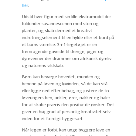
her
.
Udstil hver figur med sin lille ekstramodel der
fuldender savannescenen med sten og
planter, og skab dermed et kreativt
indretningselement til en hylde eller et bord på
et barns værelse. 3-i-1-legetøjet er en
fremragende gaveidé til drenge, piger og
dyrevenner der drømmer om afrikansk dyreliv
og naturens vildskab.
Børn kan bevæge hovedet, munden og
benene på løven og løvinden, så de kan stå
eller ligge ned efter behag, og justere de to
løveungers ben, ankler, ører, nakker og haler
for at skabe præcis den positur de ønsker. Det
giver en høj grad af personlig kreativitet selv
inden for et færdigt byggesæt.
Når legen er forbi, kan unge byggere lave en