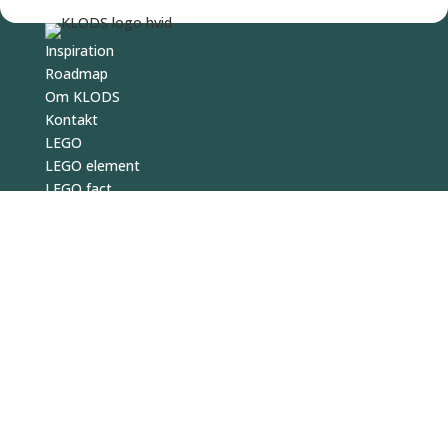
Inspiration
Roadmap
Om KLODS
Kontakt
LEGO
LEGO element
LEGO fact
LEGO guide
LEGO type
KLODS
© 2026
hej
@
klods.
dk