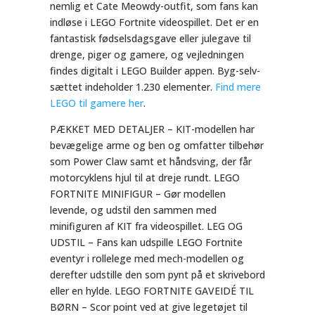
nemlig et Cate Meowdy-outfit, som fans kan
indløse i LEGO Fortnite videospillet. Det er en
fantastisk fødselsdagsgave eller julegave til
drenge, piger og gamere, og vejledningen
findes digitalt i LEGO Builder appen. Byg-selv-
sættet indeholder 1.230 elementer.
Find mere
LEGO til gamere her
.
PÆKKET MED DETALJER – KIT-modellen har
bevægelige arme og ben og omfatter tilbehør
som Power Claw samt et håndsving, der får
motorcyklens hjul til at dreje rundt. LEGO
FORTNITE MINIFIGUR – Gør modellen
levende, og udstil den sammen med
minifiguren af KIT fra videospillet. LEG OG
UDSTIL – Fans kan udspille LEGO Fortnite
eventyr i rollelege med mech-modellen og
derefter udstille den som pynt på et skrivebord
eller en hylde. LEGO FORTNITE GAVEIDÉ TIL
BØRN – Scor point ved at give legetøjet til