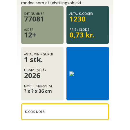
modne som et udstillingsobjekt.
SÆT NUMMER
ANTAL KLODSER
77081
1230
ALDER
PRIS / KLODS
12+
0,73 kr.
ANTAL MINIFIGURER
1 stk.
UDGIVELSESÅR
2026
MODEL STØRRELSE
? x ? x 36 cm
KLODS NOTE: