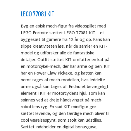
LEGO 77081 KIT
Byg en episk mech-figur fra videospillet med
LEGO Fortnite sættet LEGO 77081 KIT – et
byggesæt til gamere fra 12 år og op. Fans kan
slippe kreativiteten løs, når de samler en KIT-
model og udforsker alle de fantastiske
detaljer. Outfit-sættet KIT omfatter en kat på
en motorcykel-mech, der har arme og ben. KIT
har en Power Claw Pickaxe, og katten kan
nemt tages af mech-modellen, hvis leddelte
arme også kan tages af. Endnu et bevægeligt
element i KIT er motorcyklens hjul, som kan
spinnes ved at dreje håndsvinget på mech-
robottens ryg. En sød KIT-minifigur gør
sættet levende, og den færdige mech bliver til
cool værelsespynt, som stolt kan udstilles.
Sættet indeholder en digital bonusgave,