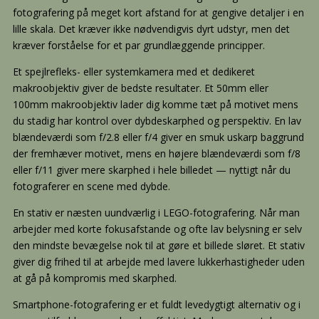
fotografering på meget kort afstand for at gengive detaljer i en
lille skala. Det kræver ikke nødvendigvis dyrt udstyr, men det
kræver forståelse for et par grundlæggende principper.
Et spejlrefleks- eller systemkamera med et dedikeret
makroobjektiv giver de bedste resultater. Et 50mm eller
100mm makroobjektiv lader dig komme tæt på motivet mens
du stadig har kontrol over dybdeskarphed og perspektiv. En lav
blændeværdi som f/2.8 eller f/4 giver en smuk uskarp baggrund
der fremhæver motivet, mens en højere blændeværdi som f/8
eller f/11 giver mere skarphed i hele billedet — nyttigt når du
fotograferer en scene med dybde.
En stativ er næsten uundværlig i LEGO-fotografering. Når man
arbejder med korte fokusafstande og ofte lav belysning er selv
den mindste bevægelse nok til at gøre et billede sløret. Et stativ
giver dig frihed til at arbejde med lavere lukkerhastigheder uden
at gå på kompromis med skarphed.
Smartphone-fotografering er et fuldt levedygtigt alternativ og i