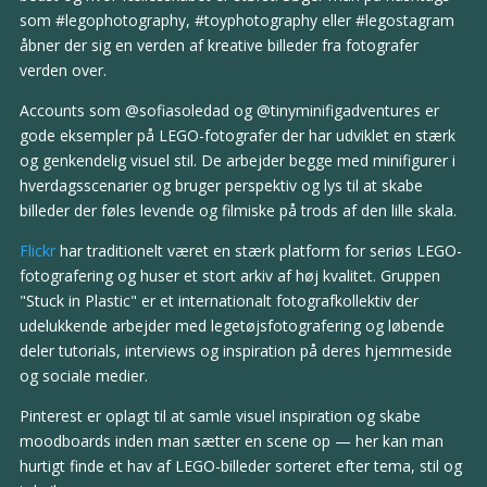
som #legophotography, #toyphotography eller #legostagram
åbner der sig en verden af kreative billeder fra fotografer
verden over.
Accounts som @sofiasoledad og @tinyminifigadventures er
gode eksempler på LEGO-fotografer der har udviklet en stærk
og genkendelig visuel stil. De arbejder begge med minifigurer i
hverdagsscenarier og bruger perspektiv og lys til at skabe
billeder der føles levende og filmiske på trods af den lille skala.
Flickr
har traditionelt været en stærk platform for seriøs LEGO-
fotografering og huser et stort arkiv af høj kvalitet. Gruppen
"Stuck in Plastic" er et internationalt fotografkollektiv der
udelukkende arbejder med legetøjsfotografering og løbende
deler tutorials, interviews og inspiration på deres hjemmeside
og sociale medier.
Pinterest er oplagt til at samle visuel inspiration og skabe
moodboards inden man sætter en scene op — her kan man
hurtigt finde et hav af LEGO-billeder sorteret efter tema, stil og