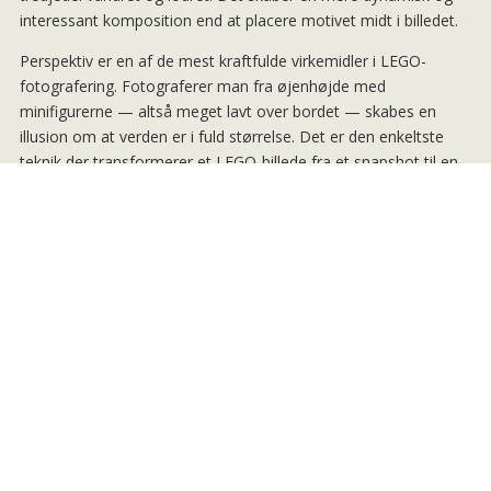
interessant komposition end at placere motivet midt i billedet.
Perspektiv er en af de mest kraftfulde virkemidler i LEGO-
fotografering. Fotograferer man fra øjenhøjde med
minifigurerne — altså meget lavt over bordet — skabes en
illusion om at verden er i fuld størrelse. Det er den enkeltste
teknik der transformerer et LEGO-billede fra et snapshot til en
fortælling. Eksperimenter med at lægge kameraet helt ned mod
underlaget og fotografere ind i scenen frem for ned over den.
Dybdeskarphed bruges til at styre hvad betragterens øje
fokuserer på. En uskarp baggrund fremhæver motivet og
skaber en filmisk kvalitet. En skarp baggrund der er nøje
konstrueret som en del af scenen kan til gengæld tilføje
kontekst og fortælling. Ingen af delene er rigtigt eller forkert —
det afhænger af hvad billedet skal fortælle.
Tomrum og luft i kompositionen er undervurderet. Et billede
behøver ikke være fyldt op — et minifigur der kigger ud i et
tomt rum skaber en stemning af eftertanke eller forventning