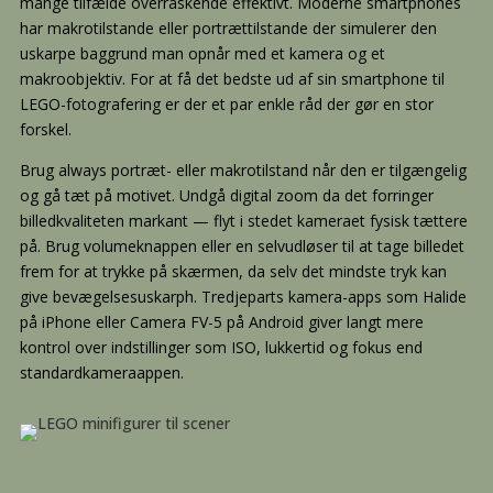
mange tilfælde overraskende effektivt. Moderne smartphones
har makrotilstande eller portrættilstande der simulerer den
uskarpe baggrund man opnår med et kamera og et
makroobjektiv. For at få det bedste ud af sin smartphone til
LEGO-fotografering er der et par enkle råd der gør en stor
forskel.
Brug always portræt- eller makrotilstand når den er tilgængelig
og gå tæt på motivet. Undgå digital zoom da det forringer
billedkvaliteten markant — flyt i stedet kameraet fysisk tættere
på. Brug volumeknappen eller en selvudløser til at tage billedet
frem for at trykke på skærmen, da selv det mindste tryk kan
give bevægelsesuskarph. Tredjeparts kamera-apps som Halide
på iPhone eller Camera FV-5 på Android giver langt mere
kontrol over indstillinger som ISO, lukkertid og fokus end
standardkameraappen.