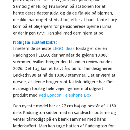
Samtidig er Hr. og Fru Brown på stationen for at
hente deres datter Judy, og da de får øje på bjørnen,
der ikke har noget sted at bo, efter at hans tante Lucy
kom på et plejehjem for pensionerede bjørne i Lima,
er der ingen tvivl: Han skal med dem hjem at bo.
Paddington i LEGO helt konkret
I mellem de seneste
LEGO Ideas
forslag er der en
Paddington i LEGO, der har nået de gyldne 10.000
stemmer, hvilket bringer den til anden review runde i
2026. Det tog kun et halvt års tid for fan designeren
Bricked1980 at nå de 10.000 stemmer. Det er værd at
nævne, at denne bruger rent faktisk tidligere har fået
et design forslag hele vejen igennem til udgivet
produkt med
Red London Telephone Box
.
Den nyeste model her er 27 cm høj og består af 1.150
dele. Paddington sidder med en sandwich i poterne og
venter tålmodigt på en bænk sammen med hans
læderkuffert. Man kan tage hatten af Paddington for