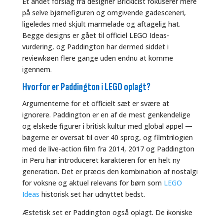
Et andet forslag fra designer Brickicist fokuserer mere
på selve bjørnefiguren og omgivende gadesceneri,
ligeledes med skjult marmelade og aftagelig hat.
Begge designs er gået til officiel LEGO Ideas-
vurdering, og Paddington har dermed siddet i
reviewkøen flere gange uden endnu at komme
igennem.
Hvorfor er Paddington i LEGO oplagt?
Argumenterne for et officielt sæt er svære at
ignorere. Paddington er en af de mest genkendelige
og elskede figurer i britisk kultur med global appel —
bøgerne er oversat til over 40 sprog, og filmtrilogien
med de live-action film fra 2014, 2017 og Paddington
in Peru har introduceret karakteren for en helt ny
generation. Det er præcis den kombination af nostalgi
for voksne og aktuel relevans for børn som
LEGO
Ideas
historisk set har udnyttet bedst.
Æstetisk set er Paddington også oplagt. De ikoniske