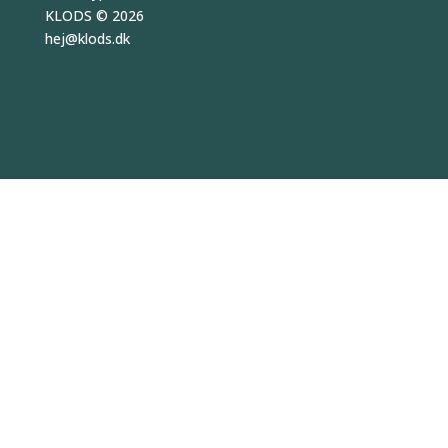
KLODS
© 2026
hej
@
klods.
dk