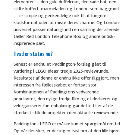
elementer — den gule duffelcoat, den røde hat, den
slidte kuffert, marmeladen og London som baggrund
— er simple og genkendelige nok til at fungere i
klodsformat uden at miste deres charme. Og London-
universet passer naturligt ind i en samling der allerede
tæller Red London Telephone Box og andre britisk-
inspirerede sæt.
Hvad er status nu?
Senest er endnu et Paddington-forslag gået til
vurdering i LEGO Ideas' tredje 2025-reviewrunde.
Resultatet af denne er endnu ikke offentliggjort, men
interessen fra fællesskabet er fortsat stor.
Kombinationen af Paddingtons vedvarende
popularitet, den nylige tredje film og et dedikeret og
velorganiseret fan-opbakning gør dette til et af de
stærkest stillede projekter i den aktuelle reviewrunde.
Paddington i LEGO er måske kun et spørgsmål om tid.
Og når det sker, er der ingen tvivl om at den lille bjørn