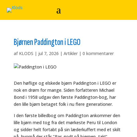
Bjørnen Paddington i LEGO
af
KLODS
|
jul 7, 2026
|
Artikler
|
0 kommentarer
Den høflige og elskede bjørn Paddington i LEGO er
nok en drøm for mange. Siden forfatteren Michael
Bond i 1958 udgav den første Paddington-bog, har
den lille bjørn betaget folk i nu flere generationer.
I den første billedbog om Paddington ankommer den
lille bjørn med tog fra det mørkeste Peru til London
og sidder helt fortabt på sin læderkuffert med et skilt
på, hvorpå der står "Pas godt på bjørnen, tak!".